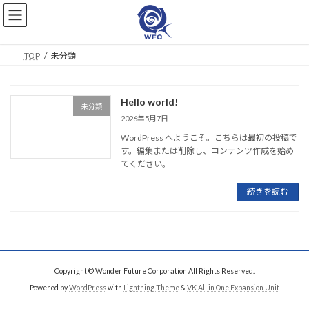
コ
ナ
ン
ビ
テ
ゲ
ン
ー
TOP
未分類
ツ
シ
へ
ョ
ス
ン
Hello world!
キ
に
未分類
ッ
移
2026年5月7日
プ
動
WordPress へようこそ。こちらは最初の投稿で
す。編集または削除し、コンテンツ作成を始め
てください。
続きを読む
Copyright © Wonder Future Corporation All Rights Reserved.
Powered by
WordPress
with
Lightning Theme
&
VK All in One Expansion Unit